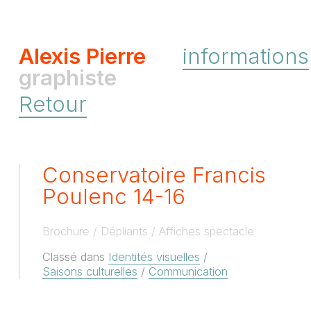
Alexis Pierre
informations
graphiste
Retour
Conservatoire Francis
Poulenc 14-16
Brochure
Dépliants
Affiches spectacle
Classé dans
Identités visuelles
/
Saisons culturelles
/
Communication